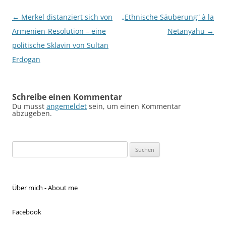
Beitragsnavigation
←
Merkel distanziert sich von
„Ethnische Säuberung“ à la
Armenien-Resolution – eine
Netanyahu
→
politische Sklavin von Sultan
Erdogan
Schreibe einen Kommentar
Du musst
angemeldet
sein, um einen Kommentar
abzugeben.
Suchen
nach:
Über mich - About me
Facebook