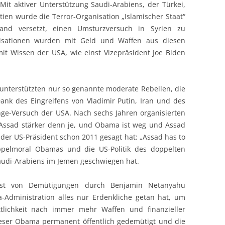
 Mit aktiver Unterstützung Saudi-Arabiens, der Türkei,
ien wurde die Terror-Organisation „Islamischer Staat“
and versetzt, einen Umsturzversuch in Syrien zu
anisationen wurden mit Geld und Waffen aus diesen
mit Wissen der USA, wie einst Vizepräsident Joe Biden
unterstützten nur so genannte moderate Rebellen, die
ank des Eingreifens von Vladimir Putin, Iran und des
nge-Versuch der USA. Nach sechs Jahren organisierten
t Assad stärker denn je, und Obama ist weg und Assad
der US-Präsident schon 2011 gesagt hat: „Assad has to
oppelmoral Obamas und die US-Politik des doppelten
audi-Arabiens im Jemen geschwiegen hat.
 ist von Demütigungen durch Benjamin Netanyahu
-Administration alles nur Erdenkliche getan hat, um
lichkeit nach immer mehr Waffen und finanzieller
ieser Obama permanent öffentlich gedemütigt und die