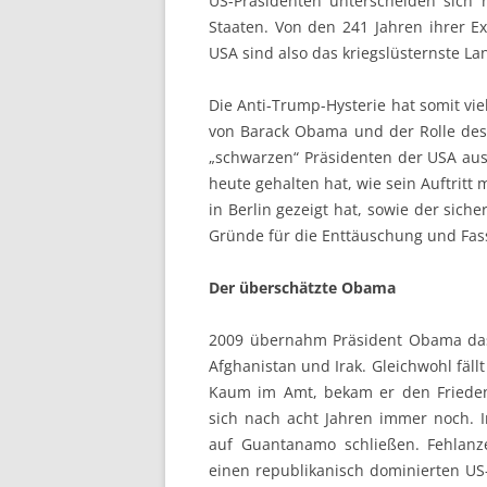
US-Präsidenten unterscheiden sich 
Staaten. Von den 241 Jahren ihrer Ex
USA sind also das kriegslüsternste La
Die Anti-Trump-Hysterie hat somit vi
von Barack Obama und der Rolle des 
„schwarzen“ Präsidenten der USA ausg
heute gehalten hat, wie sein Auftritt
in Berlin gezeigt hat, sowie der siche
Gründe für die Enttäuschung und Fass
Der überschätzte Obama
2009 übernahm Präsident Obama das
Afghanistan und Irak. Gleichwohl fäll
Kaum im Amt, bekam er den Friedens
sich nach acht Jahren immer noch. I
auf Guantanamo schließen. Fehlanz
einen republikanisch dominierten US