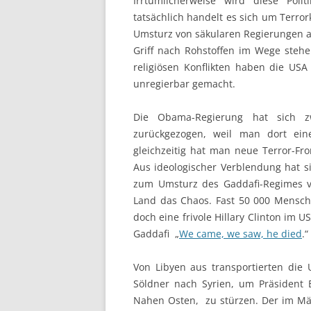
Irrtümlicherweise wird diese Poli
tatsächlich handelt es sich um Terro
Umsturz von säkularen Regierungen a
Griff nach Rohstoffen im Wege stehe
religiösen Konflikten haben die US
unregierbar gemacht.
Die Obama-Regierung hat sich 
zurückgezogen, weil man dort ein
gleichzeitig hat man neue Terror-Fro
Aus ideologischer Verblendung hat s
zum Umsturz des Gaddafi-Regimes ver
Land das Chaos. Fast 50 000 Mensc
doch eine frivole Hillary Clinton im
Gaddafi „
We came, we saw, he died
.“
Von Libyen aus transportierten die
Söldner nach Syrien, um Präsident 
Nahen Osten, zu stürzen. Der im Mä