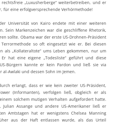
e rechtsfreie „Luxusherberge“ weiterbetreiben, und er
er, für eine erfolgversprechende Verhörmethode!
er Universität von Kairo endete mit einer weiteren
n. Sein Markenzeichen war die geschliffene Rhetorik,
ieren sollte. Obama war der erste US-Drohnen-Präsident
 Terrormethode so oft eingesetzt wie er. Bei diesen
ten als „Kollateraltote“ ums Leben gekommen, nur um
. Er hat eine eigene „Todesliste“ geführt und diese
i US-Bürgern kannte er kein Pardon und ließ sie via
r al-Awlaki und dessen Sohn im Jemen.
urch erlangt, dass er wie kein zweiter US-Präsident,
ower (Informanten), verfolgen ließ, obgleich er als
einem solchem mutigen Verhalten aufgefordert hatte.
 Julian Assange und andere US-Amerikaner ließ er
tzten Amtstagen hat er wenigstens Chelsea Manning
üher aus der Haft entlassen wurde, als das Urteil