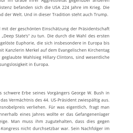
nur im Grade ihrer Aggressivität gegenüber anderen
istenz befanden sich die USA 224 Jahre im Krieg. Die
nd der Welt. Und in dieser Tradition steht auch Trump.
el mit der geschönten Einschätzung der Präsidentschaft
„Deep State’s“ zu tun. Die durch die Wahl des ersten
elöste Euphorie, die sich insbesondere in Europa bis
 mit Kanzlerin Merkel auf dem Evangelischen Kirchentag
r geglaubte Wahlsieg Hillary Clintons, sind wesentliche
ungslosigkeit in Europa.
 schwere Erbe seines Vorgängers George W. Bush in
t das Vermächtnis des 44. US-Präsident zwiespältig aus.
nobelpreis verliehen. Für was eigentlich, fragt man
nnerhalb eines Jahres wollte er das Gefangenenlager
eige. Man muss ihm zugutehalten, dass dies gegen
-Kongress nicht durchsetzbar war. Sein Nachfolger im