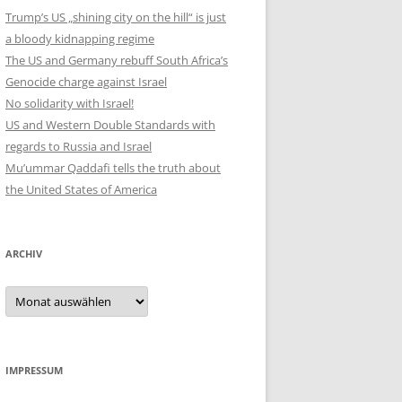
Trump’s US „shining city on the hill“ is just
a bloody kidnapping regime
The US and Germany rebuff South Africa’s
Genocide charge against Israel
No solidarity with Israel!
US and Western Double Standards with
regards to Russia and Israel
Mu’ummar Qaddafi tells the truth about
the United States of America
ARCHIV
Archiv
IMPRESSUM