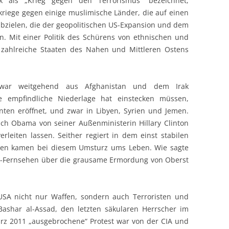
tik als „Krieg gegen den Terrorismus“ bezeichnet,
rkriege gegen einige muslimische Länder, die auf einen
bzielen, die der geopolitischen US-Expansion und dem
n. Mit einer Politik des Schürens von ethnischen und
A zahlreiche Staaten des Nahen und Mittleren Ostens
zwar weitgehend aus Afghanistan und dem Irak
e empfindliche Niederlage hat einstecken müssen,
nten eröffnet, und zwar in Libyen, Syrien und Jemen.
ich Obama von seiner Außenministerin Hillary Clinton
leiten lassen. Seither regiert in dem einst stabilen
hen kamen bei diesem Umsturz ums Leben. Wie sagte
 US-Fernsehen über die grausame Ermordung von Oberst
 USA nicht nur Waffen, sondern auch Terroristen und
Bashar al-Assad, den letzten säkularen Herrscher im
rz 2011 „ausgebrochene“ Protest war von der CIA und