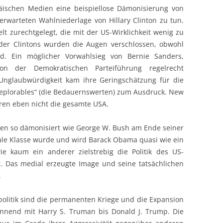
äischen Medien eine beispiellose Dämonisierung von
erwarteten Wahlniederlage von Hillary Clinton zu tun.
lt zurechtgelegt, die mit der US-Wirklichkeit wenig zu
der Clintons wurden die Augen verschlossen, obwohl
d. Ein möglicher Vorwahlsieg von Bernie Sanders,
on der Demokratischen Parteiführung regelrecht
 Unglaubwürdigkeit kam ihre Geringschätzung für die
deplorables“ (die Bedauernswerten) zum Ausdruck. New
eren eben nicht die gesamte USA.
en so dämonisiert wie George W. Bush am Ende seiner
iale Klasse wurde und wird Barack Obama quasi wie ein
wie kaum ein anderer zielstrebig die Politik des US-
. Das medial erzeugte Image und seine tatsächlichen
.
litik sind die permanenten Kriege und die Expansion
nnend mit Harry S. Truman bis Donald J. Trump. Die