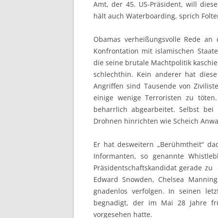
Amt, der 45. US-Präsident, will dies
hält auch Waterboarding, sprich Folt
Obamas verheißungsvolle Rede an d
Konfrontation mit islamischen Staate
die seine brutale Machtpolitik kasch
schlechthin. Kein anderer hat diese
Angriffen sind Tausende von Zivilis
einige wenige Terroristen zu töten
beharrlich abgearbeitet. Selbst be
Drohnen hinrichten wie Scheich Anwa
Er hat desweitern „Berühmtheit“ dad
Informanten, so genannte Whistlebl
Präsidentschaftskandidat gerade zu 
Edward Snowden, Chelsea Manning,
gnadenlos verfolgen. In seinen le
begnadigt, der im Mai 28 Jahre fr
vorgesehen hatte.