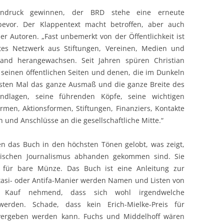
druck gewinnen, der BRD stehe eine erneute
evor. Der Klappentext macht betroffen, aber auch
er Autoren. „Fast unbemerkt von der Öffentlichkeit ist
htes Netzwerk aus Stiftungen, Vereinen, Medien und
and herangewachsen. Seit Jahren spüren Christian
seinen öffentlichen Seiten und denen, die im Dunkeln
ersten Mal das ganze Ausmaß und die ganze Breite des
undlagen, seine führenden Köpfe, seine wichtigen
formen, Aktionsformen, Stiftungen, Finanziers, Kontakte
 und Anschlüsse an die gesellschaftliche Mitte.“
n das Buch in den höchsten Tönen gelobt, was zeigt,
tischen Journalismus abhanden gekommen sind. Sie
 für bare Münze. Das Buch ist eine Anleitung zur
Stasi- oder Antifa-Manier werden Namen und Listen von
 in Kauf nehmend, dass sich wohl irgendwelche
erden. Schade, dass kein Erich-Mielke-Preis für
vergeben werden kann. Fuchs und Middelhoff wären