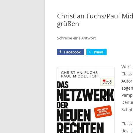
Christian Fuchs/Paul Mid
grüßen
Schreibe eine Antwort
Facebook
Tweet
Wer 
Class
Auto
sogen
Pamp
Denu
Schat
Class
des „