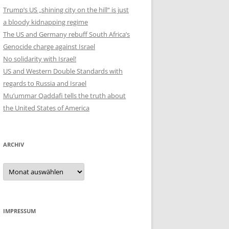
Trump’s US „shining city on the hill“ is just
a bloody kidnapping regime
The US and Germany rebuff South Africa’s
Genocide charge against Israel
No solidarity with Israel!
US and Western Double Standards with
regards to Russia and Israel
Mu’ummar Qaddafi tells the truth about
the United States of America
ARCHIV
Archiv
IMPRESSUM