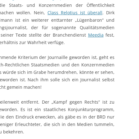
die Staats- und Konzernmedien der Öffentlichkeit
machen wollen. Nein,
Class Relotius ist überall
. Dirk
lmann ist ein weiterer enttarnter „Lügenbaron“ und
ngsjournalist, der für sogenannte Qualitätsmedien
seiner Texte stellte der Branchendienst
Meedia
fest,
erhältnis zur Wahrheit verfüge.
mmende Kriterium der Journaille geworden ist, geht es
lich-Rechtlichen Staatsmedien und den Konzernmedien
hs würde sich im Grabe herumdrehen, könnte er sehen,
eworden ist. Nach ihm solle sich ein Journalist selbst
icht gemein machen!
ilenweit entfernt. Der „Kampf gegen Rechts“ ist zu
worden. Es ist ein staatliches Konjunkturprogramm,
ie den Eindruck erwecken, als gäbe es in der BRD nur
niger Erleuchteter, die sich in den Medien tummeln,
u bekehren.