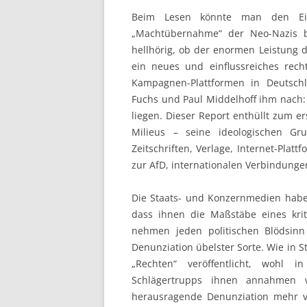
Beim Lesen könnte man den Ein
„Machtübernahme“ der Neo-Nazis b
hellhörig, ob der enormen Leistung d
ein neues und einflussreiches rec
Kampagnen-Plattformen in Deutschl
Fuchs und Paul Middelhoff ihm nach: 
liegen. Dieser Report enthüllt zum 
Milieus – seine ideologischen Gr
Zeitschriften, Verlage, Internet-Platt
zur AfD, internationalen Verbindungen
Die Staats- und Konzernmedien habe
dass ihnen die Maßstäbe eines kri
nehmen jeden politischen Blödsinn
Denunziation übelster Sorte. Wie in 
„Rechten“ veröffentlicht, wohl
Schlägertrupps ihnen annahmen w
herausragende Denunziation mehr 