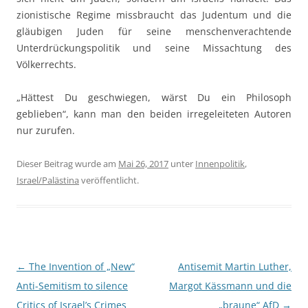
zionistische Regime missbraucht das Judentum und die
gläubigen Juden für seine menschenverachtende
Unterdrückungspolitik und seine Missachtung des
Völkerrechts.
„Hättest Du geschwiegen, wärst Du ein Philosoph
geblieben“, kann man den beiden irregeleiteten Autoren
nur zurufen.
Dieser Beitrag wurde am
Mai 26, 2017
unter
Innenpolitik
,
Israel/Palästina
veröffentlicht.
Beitragsnavigation
←
The Invention of „New“
Antisemit Martin Luther,
Anti-Semitism to silence
Margot Kässmann und die
Critics of Israel’s Crimes
„braune“ AfD
→