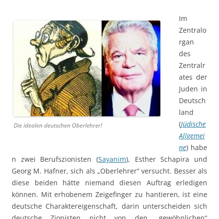
Im
Zentralo
rgan
des
Zentralr
ates der
Juden in
Deutsch
land
(
Jüdische
Die idealen deutschen Oberlehrer!
Allgemei
ne
) habe
n zwei Berufszionisten (
Sayanim
), Esther Schapira und
Georg M. Hafner, sich als „Oberlehrer“ versucht. Besser als
diese beiden hätte niemand diesen Auftrag erledigen
können. Mit erhobenem Zeigefinger zu hantieren, ist eine
deutsche Charaktereigenschaft, darin unterscheiden sich
deutsche Zionisten nicht von den „gewöhnlichen“