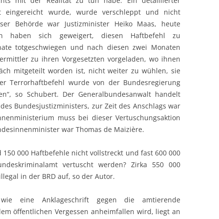
ts mit der Realität zu tun habe. Ein detaillierter
t eingereicht wurde, wurde verschleppt und nicht
ieser Behörde war Justizminister Heiko Maas, heute
en haben sich geweigert, diesen Haftbefehl zu
onate totgeschwiegen und nach diesen zwei Monaten
rmittler zu ihren Vorgesetzten vorgeladen, wo ihnen
ch mitgeteilt worden ist, nicht weiter zu wühlen, sie
er Terrorhaftbefehl wurde von der Bundesregierung
egen“, so Schubert. Der Generalbundesanwalt handelt
es Bundesjustizministers, zur Zeit des Anschlags war
nnenministerium muss bei dieser Vertuschungsaktion
ndesinnenminister war Thomas de Maizière.
 150 000 Haftbefehle nicht vollstreckt und fast 600 000
undeskriminalamt vertuscht werden? Zirka 550 000
legal in der BRD auf, so der Autor.
 wie eine Anklageschrift gegen die amtierende
m öffentlichen Vergessen anheimfallen wird, liegt an