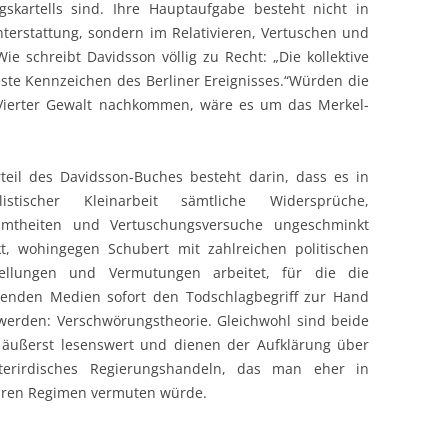
skartells sind. Ihre Hauptaufgabe besteht nicht in
terstattung, sondern im Relativieren, Vertuschen und
Wie schreibt Davidsson völlig zu Recht: „Die kollektive
ste Kennzeichen des Berliner Ereignisses.“Würden die
 Vierter Gewalt nachkommen, wäre es um das Merkel-
teil des Davidsson-Buches besteht darin, dass es in
alistischer Kleinarbeit sämtliche Widersprüche,
imtheiten und Vertuschungsversuche ungeschminkt
t, wohingegen Schubert mit zahlreichen politischen
tellungen und Vermutungen arbeitet, für die die
henden Medien sofort den Todschlagbegriff zur Hand
erden: Verschwörungstheorie. Gleichwohl sind beide
 äußerst lesenswert und dienen der Aufklärung über
terirdisches Regierungshandeln, das man eher in
ären Regimen vermuten würde.