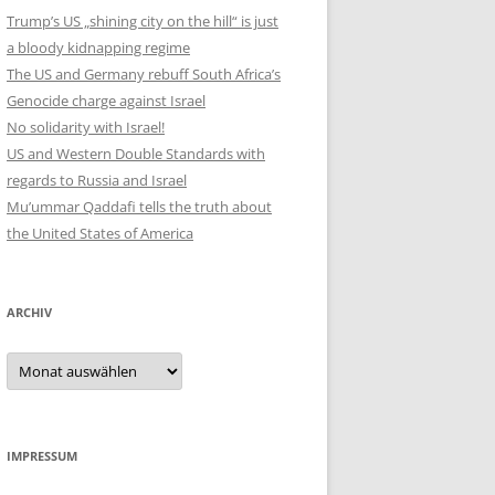
Trump’s US „shining city on the hill“ is just
a bloody kidnapping regime
The US and Germany rebuff South Africa’s
Genocide charge against Israel
No solidarity with Israel!
US and Western Double Standards with
regards to Russia and Israel
Mu’ummar Qaddafi tells the truth about
the United States of America
ARCHIV
Archiv
IMPRESSUM