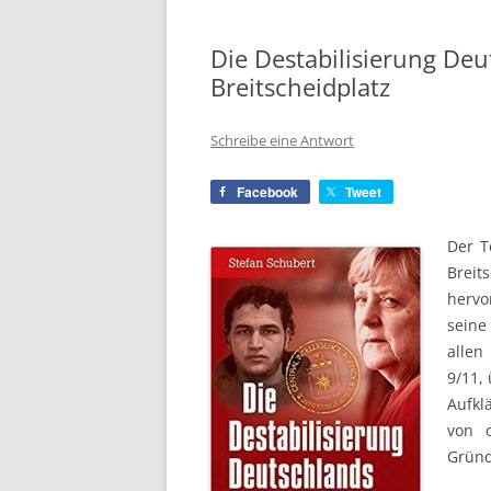
Die Destabilisierung De
Breitscheidplatz
Schreibe eine Antwort
Facebook
Tweet
Der T
Brei
hervo
seine
allen
9/11,
Aufkl
von o
Gründ