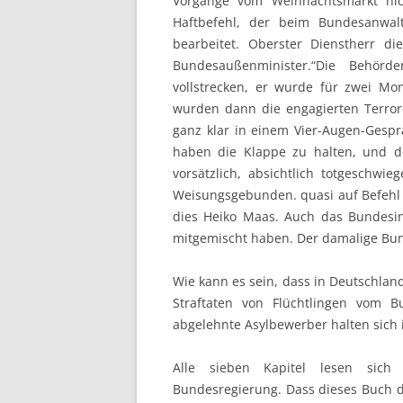
Vorgänge vom Weihnachtsmarkt nich
Haftbefehl, der beim Bundesanwal
bearbeitet. Oberster Dienstherr d
Bundesaußenminister.“Die Behörd
vollstrecken, er wurde für zwei M
wurden dann die engagierten Terrore
ganz klar in einem Vier-Augen-Gesprä
haben die Klappe zu halten, und d
vorsätzlich, absichtlich totgeschwi
Weisungsgebunden. quasi auf Befehl d
dies Heiko Maas. Auch das Bundesi
mitgemischt haben. Der damalige Bu
Wie kann es sein, dass in Deutschland
Straftaten von Flüchtlingen vom B
abgelehnte Asylbewerber halten sich il
Alle sieben Kapitel lesen sich
Bundesregierung. Dass dieses Buch de