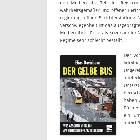
den Medien, die Teil des Regierung
wahrheitsgemäßer und offener Berich
regierungsaffiner Berichterstattung. 
Verschwiegenheit ist das ausgeprägte
Medien ihrer Rolle als sogenannter
Regime sehr schlecht bestellt.
Der Vor
krimin
Ungere
aufdeck
Unters
herrsc
haben w
Bücher
ein un
autorit