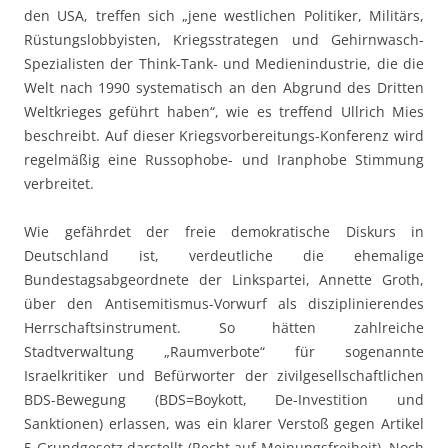
den USA, treffen sich „jene westlichen Politiker, Militärs,
Rüstungslobbyisten, Kriegsstrategen und Gehirnwasch-
Spezialisten der Think-Tank- und Medienindustrie, die die
Welt nach 1990 systematisch an den Abgrund des Dritten
Weltkrieges geführt haben“, wie es treffend Ullrich Mies
beschreibt. Auf dieser Kriegsvorbereitungs-Konferenz wird
regelmäßig eine Russophobe- und Iranphobe Stimmung
verbreitet.
Wie gefährdet der freie demokratische Diskurs in
Deutschland ist, verdeutliche die ehemalige
Bundestagsabgeordnete der Linkspartei, Annette Groth,
über den Antisemitismus-Vorwurf als disziplinierendes
Herrschaftsinstrument. So hätten zahlreiche
Stadtverwaltung „Raumverbote“ für sogenannte
Israelkritiker und Befürworter der zivilgesellschaftlichen
BDS-Bewegung (BDS=Boykott, De-Investition und
Sanktionen) erlassen, was ein klarer Verstoß gegen Artikel
5 Grundgesetz darstellt (Recht auf Meinungsfreiheit). Noch