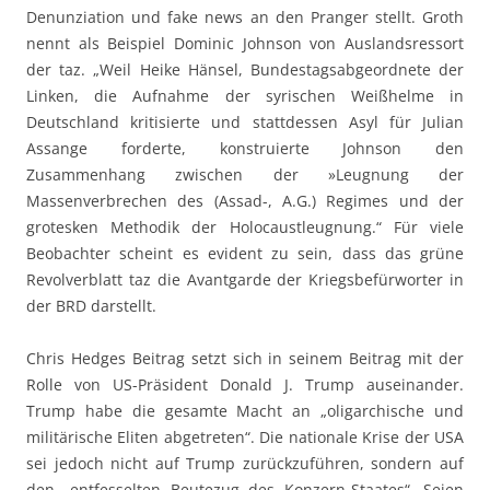
Denunziation und fake news an den Pranger stellt. Groth
nennt als Beispiel Dominic Johnson von Auslandsressort
der taz. „Weil Heike Hänsel, Bundestagsabgeordnete der
Linken, die Aufnahme der syrischen Weißhelme in
Deutschland kritisierte und stattdessen Asyl für Julian
Assange forderte, konstruierte Johnson den
Zusammenhang zwischen der »Leugnung der
Massenverbrechen des (Assad-, A.G.) Regimes und der
grotesken Methodik der Holocaustleugnung.“ Für viele
Beobachter scheint es evident zu sein, dass das grüne
Revolverblatt taz die Avantgarde der Kriegsbefürworter in
der BRD darstellt.
Chris Hedges Beitrag setzt sich in seinem Beitrag mit der
Rolle von US-Präsident Donald J. Trump auseinander.
Trump habe die gesamte Macht an „oligarchische und
militärische Eliten abgetreten“. Die nationale Krise der USA
sei jedoch nicht auf Trump zurückzuführen, sondern auf
den „entfesselten Beutezug des Konzern-Staates“. Seien