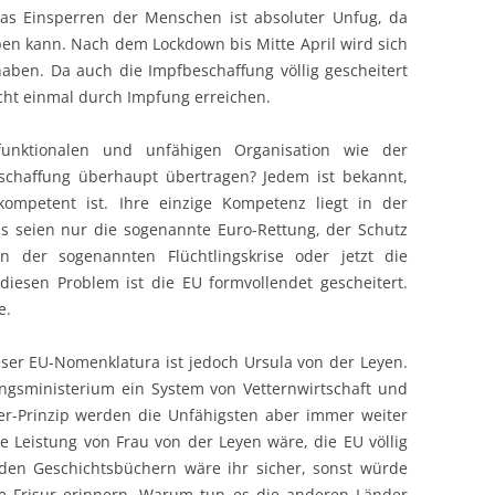
Das Einsperren der Menschen ist absoluter Unfug, da
n kann. Nach dem Lockdown bis Mitte April wird sich
aben. Da auch die Impfbeschaffung völlig gescheitert
cht einmal durch Impfung erreichen.
funktionalen und unfähigen Organisation wie der
schaffung überhaupt übertragen? Jedem ist bekannt,
kompetent ist. Ihre einzige Kompetenz liegt in der
s seien nur die sogenannte Euro-Rettung, der Schutz
n der sogenannten Flüchtlingskrise oder jetzt die
diesen Problem ist die EU formvollendet gescheitert.
e.
eser EU-Nomenklatura ist jedoch Ursula von der Leyen.
ngsministerium ein System von Vetternwirtschaft und
er-Prinzip werden die Unfähigsten aber immer weiter
te Leistung von Frau von der Leyen wäre, die EU völlig
 den Geschichtsbüchern wäre ihr sicher, sonst würde
e Frisur erinnern. Warum tun es die anderen Länder