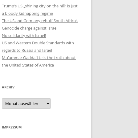
Trump’s US „shining city on the hill“ is just
a bloody kidnapping regime
The US and Germany rebuff South Africa’s
Genocide charge against Israel
No solidarity with Israel!
US and Western Double Standards with
regards to Russia and Israel
Mu’ummar Qaddafi tells the truth about
the United States of America
ARCHIV
Archiv
IMPRESSUM