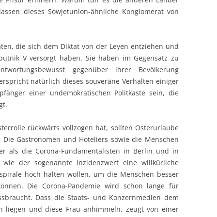
rlassen dieses Sowjetunion-ähnliche Konglomerat von
aten, die sich dem Diktat von der Leyen entziehen und
Sputnik V versorgt haben. Sie haben im Gegensatz zu
ntwortungsbewusst gegenüber ihrer Bevölkerung
spricht natürlich dieses souveräne Verhalten einiger
pfänger einer undemokratischen Politkaste sein, die
gt.
rrolle rückwärts vollzogen hat, sollten Osterurlaube
. Die Gastronomen und Hoteliers sowie die Menschen
er als die Corona-Fundamentalisten in Berlin und in
t wie der sogenannte Inzidenzwert eine willkürliche
stspirale hoch halten wollen, um die Menschen besser
können. Die Corona-Pandemie wird schon lange für
issbraucht. Dass die Staats- und Konzernmedien dem
 liegen und diese Frau anhimmeln, zeugt von einer