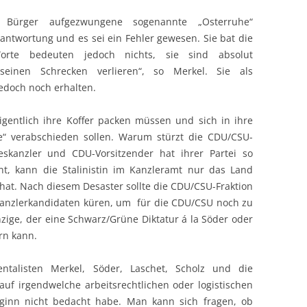
Bürger aufgezwungene sogenannte „Osterruhe“
rantwortung und es sei ein Fehler gewesen. Sie bat die
orte bedeuten jedoch nichts, sie sind absolut
seinen Schrecken verlieren“, so Merkel. Sie als
edoch noch erhalten.
gentlich ihre Koffer packen müssen und sich in ihre
e“ verabschieden sollen. Warum stürzt die CDU/CSU-
deskanzler und CDU-Vorsitzender hat ihrer Partei so
nt, kann die Stalinistin im Kanzleramt nur das Land
 hat. Nach diesem Desaster sollte die CDU/CSU-Fraktion
Kanzlerkandidaten küren, um für die CDU/CSU noch zu
einzige, der eine Schwarz/Grüne Diktatur á la Söder oder
rn kann.
ntalisten Merkel, Söder, Laschet, Scholz und die
auf irgendwelche arbeitsrechtlichen oder logistischen
ginn nicht bedacht habe. Man kann sich fragen, ob