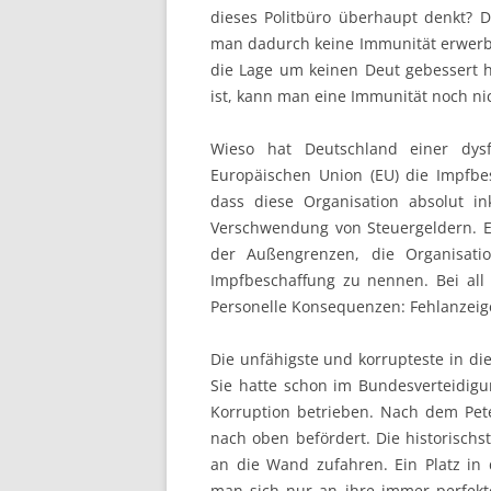
dieses Politbüro überhaupt denkt? 
man dadurch keine Immunität erwerbe
die Lage um keinen Deut gebessert h
ist, kann man eine Immunität noch ni
Wieso hat Deutschland einer dys
Europäischen Union (EU) die Impfbe
dass diese Organisation absolut in
Verschwendung von Steuergeldern. E
der Außengrenzen, die Organisatio
Impfbeschaffung zu nennen. Bei all 
Personelle Konsequenzen: Fehlanzeig
Die unfähigste und korrupteste in di
Sie hatte schon im Bundesverteidigu
Korruption betrieben. Nach dem Pet
nach oben befördert. Die historischs
an die Wand zufahren. Ein Platz in
man sich nur an ihre immer perfekt