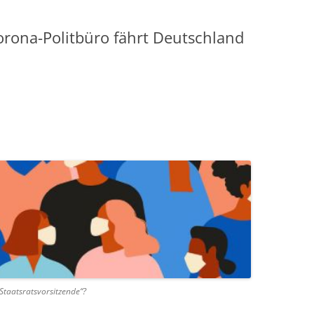
orona-Politbüro fährt Deutschland
taatsratsvorsitzende“?