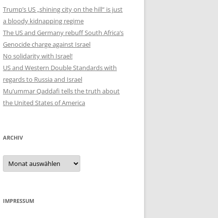
Trump’s US „shining city on the hill“ is just
a bloody kidnapping regime
The US and Germany rebuff South Africa’s
Genocide charge against Israel
No solidarity with Israel!
US and Western Double Standards with
regards to Russia and Israel
Mu’ummar Qaddafi tells the truth about
the United States of America
ARCHIV
Archiv
IMPRESSUM