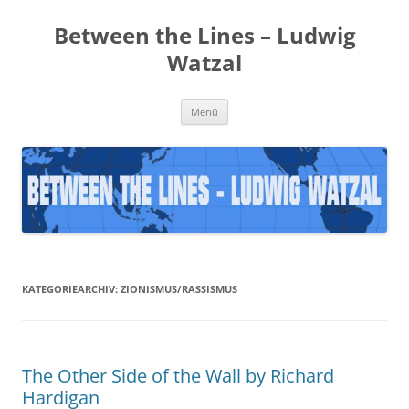
Zum
Inhalt
Between the Lines – Ludwig
springen
Watzal
Menü
KATEGORIEARCHIV:
ZIONISMUS/RASSISMUS
The Other Side of the Wall by Richard
Hardigan