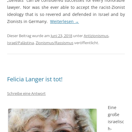
„defeats“ can be considered successes for every honorable
lawyer. Nor was she ever able to accept the racist-Zionist
ideology that is so revered and defended in Israel and by
Zionists in Germany.
Weiterlesen
→
Dieser Beitrag wurde am
Juni 23, 2018
unter
Antizionismus
,
Israel/Palästina
,
Zionismus/Rassismus
veröffentlicht.
Felicia Langer ist tot!
Schreibe eine Antwort
Eine
große
israelisc
h-