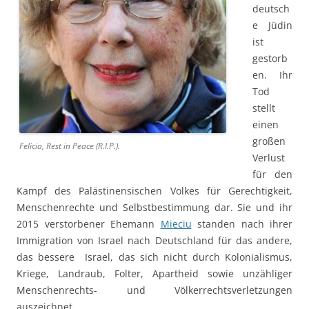
deutsch
e Jüdin
ist
gestorb
en. Ihr
Tod
stellt
einen
großen
Felicia, Rest in Peace (R.I.P.).
Verlust
für den
Kampf des Palästinensischen Volkes für Gerechtigkeit,
Menschenrechte und Selbstbestimmung dar. Sie und ihr
2015 verstorbener Ehemann
Mieciu
standen nach ihrer
Immigration von Israel nach Deutschland für das andere,
das bessere Israel, das sich nicht durch Kolonialismus,
Kriege, Landraub, Folter, Apartheid sowie unzähliger
Menschenrechts- und Völkerrechtsverletzungen
auszeichnet.