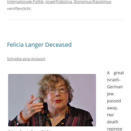
Internationale Politik
,
Israel/Palästina
,
Zionismus/Rassismus
veröffentlicht.
Felicia Langer Deceased
Schreibe eine Antwort
A great
Israeli-
German
Jew
passed
away.
Her
death
represe