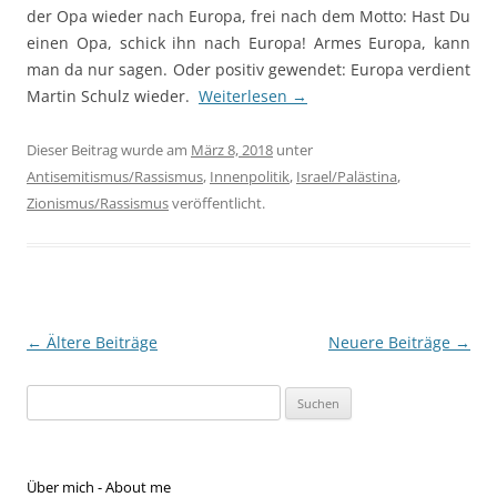
der Opa wieder nach Europa, frei nach dem Motto: Hast Du
einen Opa, schick ihn nach Europa! Armes Europa, kann
man da nur sagen. Oder positiv gewendet: Europa verdient
Martin Schulz wieder.
Weiterlesen
→
Dieser Beitrag wurde am
März 8, 2018
unter
Antisemitismus/Rassismus
,
Innenpolitik
,
Israel/Palästina
,
Zionismus/Rassismus
veröffentlicht.
Beitragsnavigation
←
Ältere Beiträge
Neuere Beiträge
→
Suchen
nach:
Über mich - About me