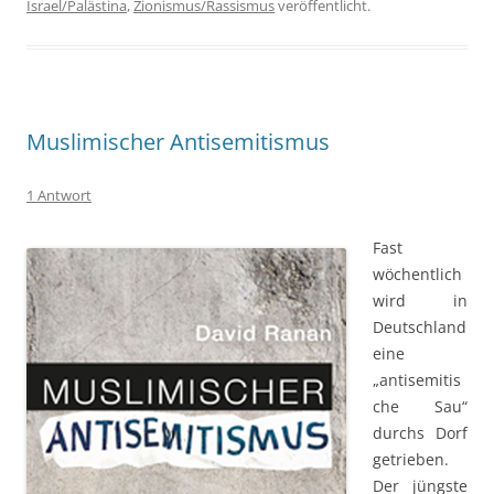
Israel/Palästina
,
Zionismus/Rassismus
veröffentlicht.
Muslimischer Antisemitismus
1 Antwort
Fast
wöchentlich
wird in
Deutschland
eine
„antisemitis
che Sau“
durchs Dorf
getrieben.
Der jüngste