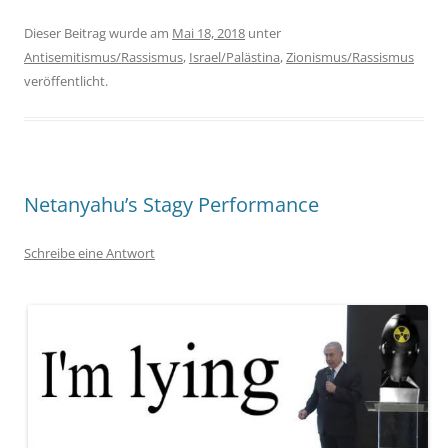
Dieser Beitrag wurde am
Mai 18, 2018
unter
Antisemitismus/Rassismus
,
Israel/Palästina
,
Zionismus/Rassismus
veröffentlicht.
Netanyahu’s Stagy Performance
Schreibe eine Antwort