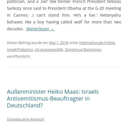
politician, and a ‚liar‘ like former French President Nikolas
Sarkozy once said to President Obama at the G-20 meeting
in Cannes: ‚I can’t stand him. He’s a liar.‘ Netanyahu
behaves like a boy having called wolf for more than two
decades.
Weiterlesen
→
Dieser Beitrag wurde am
Mai 1, 2018
unter
Internationale Politik
,
Israel/Palästina
,
US-Aussenpolitik
,
Zionismus/Rassismus
veröffentlicht.
Außenminister Heiko Maas: Israels
Antisemitismus-Beauftragter in
Deutschland?
Schreibe eine Antwort