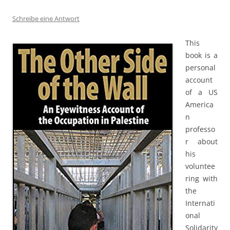
Schreibe eine Antwort
This
book is a
personal
account
of a US
America
n
professo
r about
his
voluntee
ring with
the
Internati
onal
Solidarity