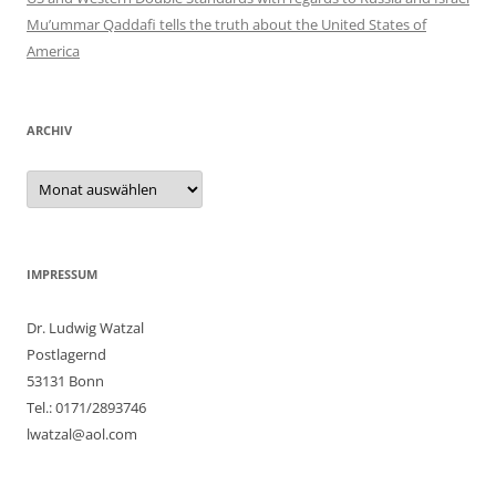
Mu’ummar Qaddafi tells the truth about the United States of
America
ARCHIV
Archiv
IMPRESSUM
Dr. Ludwig Watzal
Postlagernd
53131 Bonn
Tel.: 0171/2893746
lwatzal@aol.com